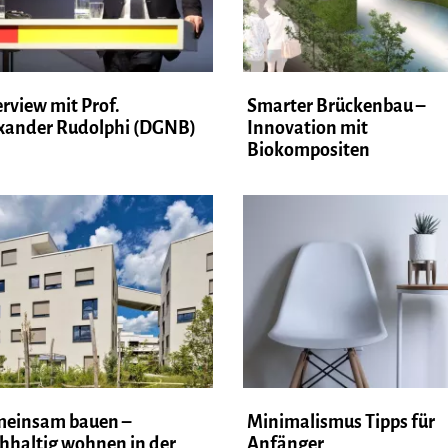
erview mit Prof.
Smarter Brückenbau –
xander Rudolphi (DGNB)
Innovation mit
Biokompositen
einsam bauen –
Minimalismus Tipps für
hhaltig wohnen in der
Anfänger