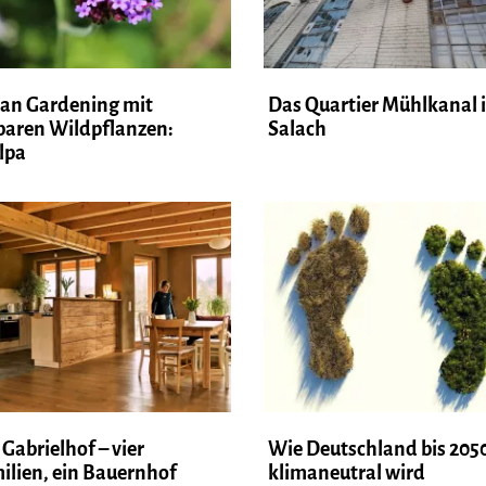
an Gardening mit
Das Quartier Mühlkanal 
baren Wildpflanzen:
Salach
lpa
 Gabrielhof – vier
Wie Deutschland bis 205
ilien, ein Bauernhof
klimaneutral wird