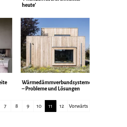
heute'
eite
Wärmedämmverbundsysteme
– Probleme und Lösungen
7
8
9
10
11
12
Vorwärts