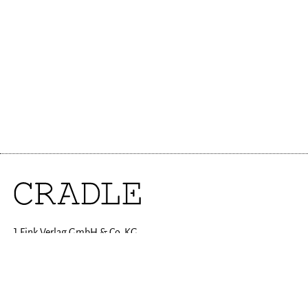
J.Fink Verlag GmbH & Co. KG
Gänsheidestraße 35
70184 Stuttgart
Tel: +49(0)711-2804060-0