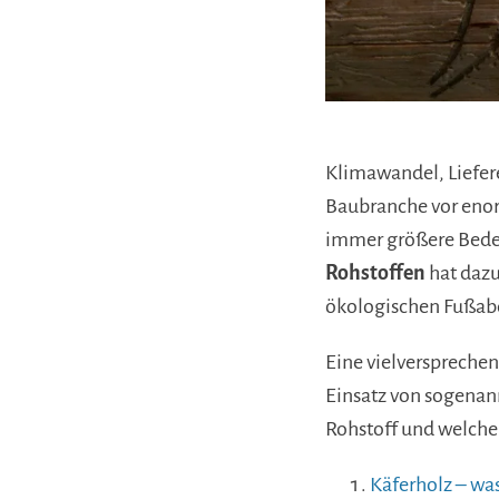
Klimawandel, Liefere
Baubranche vor enor
immer größere Bede
Rohstoffen
hat dazu
ökologischen Fußabd
Eine vielversprechen
Einsatz von sogena
Rohstoff und welche
Käferholz – was