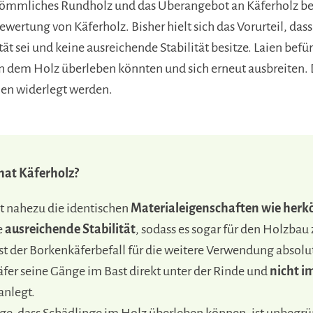
kömmliches Rundholz und das Überangebot an Käferholz be
ertung von Käferholz. Bisher hielt sich das Vorurteil, das
ät sei und keine ausreichende Stabilität besitze. Laien befü
n dem Holz überleben könnten und sich erneut ausbreiten.
en widerlegt werden.
hat Käferholz?
t nahezu die identischen
Materialeigenschaften wie her
e
ausreichende Stabilität
, sodass es sogar für den Holzbau 
ist der Borkenkäferbefall für die weitere Verwendung absolu
fer seine Gänge im Bast direkt unter der Rinde und
nicht i
anlegt.
ge, dass Schädlinge im Holz überleben können, ist unbegrün