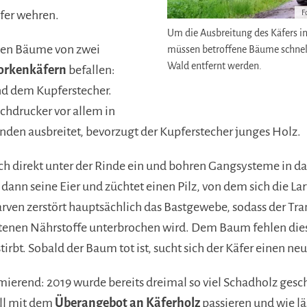
fer wehren.
F
Um die Ausbreitung des Käfers i
den Bäume von zwei
müssen betroffene Bäume schnell
Wald entfernt werden.
orkenkäfern
befallen:
d dem Kupferstecher.
chdrucker vor allem in
nden ausbreitet, bevorzugt der Kupferstecher junges Holz.
ich direkt unter der Rinde ein und bohren Gangsysteme in das
 dann seine Eier und züchtet einen Pilz, von dem sich die La
arven zerstört hauptsächlich das Bastgewebe, sodass der Tr
ltenen Nährstoffe unterbrochen wird. Dem Baum fehlen dies
tirbt. Sobald der Baum tot ist, sucht sich der Käfer einen n
mierend: 2019 wurde bereits dreimal so viel Schadholz ges
oll mit dem
Überangebot an Käferholz
passieren und wie lä