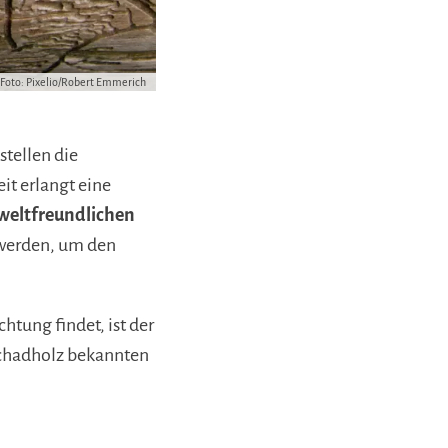
Foto: Pixelio/Robert Emmerich
stellen die
t erlangt eine
weltfreundlichen
 werden, um den
tung findet, ist der
 Schadholz bekannten