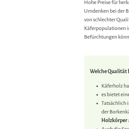
Hohe Preise für her
Umdenken bei der Bew
von schlechter Qualit
Käferpopulationen i
Befürchtungen könn
Welche Qualität 
Käferholz ha
es bietet ein
Tatsächlich 
der Borkenkä
Holzkörper
Auch die Sor