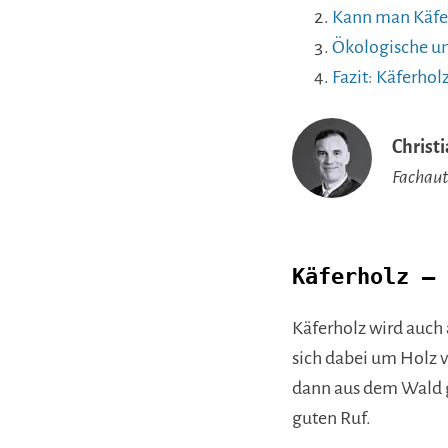
Kann man Käfer
Ökologische un
Fazit: Käferhol
Christ
Fachaut
Käferholz – 
Käferholz wird auch 
sich dabei um Holz 
dann aus dem Wald g
guten Ruf.