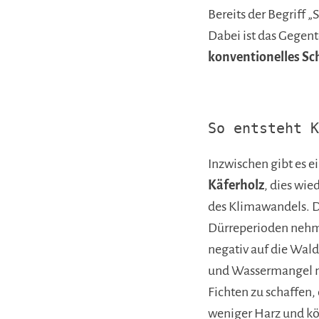
Bereits der Begriff „
Dabei ist das Gegent
konventionelles Sc
So entsteht K
Inzwischen gibt es e
Käferholz
, dies wie
des Klimawandels. 
Dürreperioden nehm
negativ auf die Wal
und Wassermangel m
Fichten zu schaffen,
weniger Harz und kö