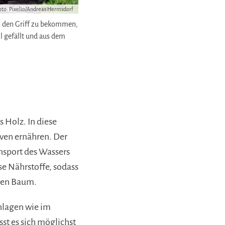
oto: Pixelio/Andreas Hermsdorf
n den Griff zu bekommen,
 gefällt und aus dem
 Holz. In diese
rven ernähren. Der
ansport des Wassers
e Nährstoffe, sodass
euen Baum.
chlagen wie im
sst es sich möglichst