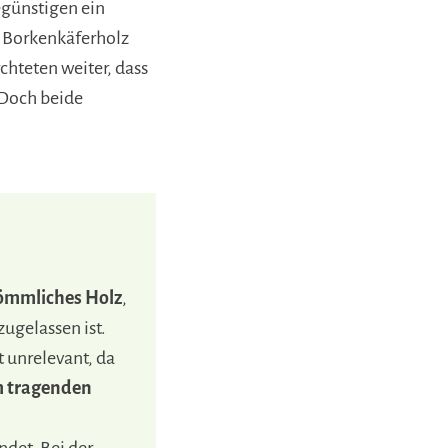
günstigen ein
s Borkenkäferholz
rchteten weiter, dass
 Doch beide
kömmliches Holz
,
zugelassen ist.
t unrelevant, da
m tragenden
det. Bei der