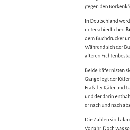
gegen den Borkenkä
In Deutschland wer
unterschiedlichen
B
dem Buchdrucker un
Während sich der Bu
älteren Fichtenbestä
Beide Käfer nisten s
Gänge legt der Käfer
Fraß der Käfer und L
und der darin entha
er nach und nach abs
Die Zahlen sind alar
Vorjahr. Doch was s