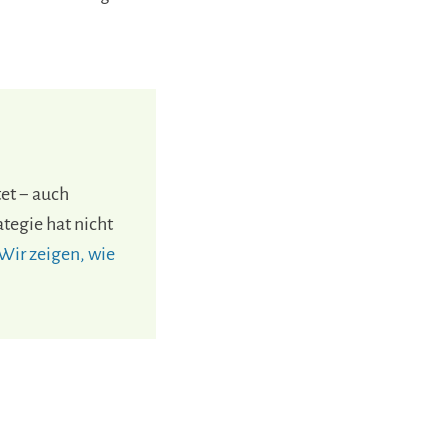
tet − auch
tegie hat nicht
Wir zeigen, wie