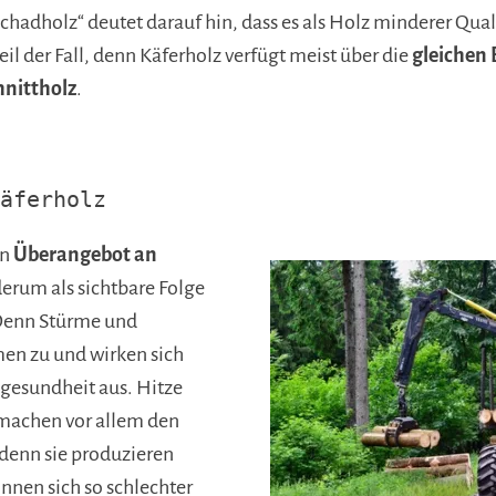
Schadholz“ deutet darauf hin, dass es als Holz minderer Qual
eil der Fall, denn Käferholz verfügt meist über die
gleichen 
hnittholz
.
äferholz
in
Überangebot an
derum als sichtbare Folge
Denn Stürme und
en zu und wirken sich
dgesundheit aus. Hitze
achen vor allem den
 denn sie produzieren
nnen sich so schlechter