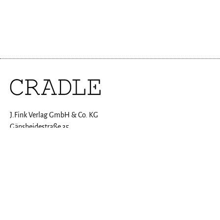
J.Fink Verlag GmbH & Co. KG
Gänsheidestraße 35
70184 Stuttgart
Tel: +49(0)711-2804060-0
Fax: +49(0)711-2804060-70
E-Mail:
kundenservice@cradle-mag.de