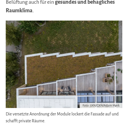
Belüftung auch für ein
gesundes und behagliches
Raumklima
.
Foto: 3XN/GXN/Adam Mørk
Die versetzte Anordnung der Module lockert die Fassade auf und
schafft private Räume.