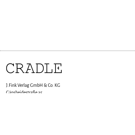
J.Fink Verlag GmbH & Co. KG
Gänsheidestraße 35
70184 Stuttgart
Tel: +49(0)711-2804060-0
Fax: +49(0)711-2804060-70
E-Mail:
kundenservice@cradle-mag.de