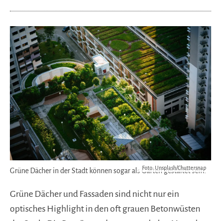
Foto: Unsplash/Chuttersnap
Grüne Dächer in der Stadt können sogar als Garten gestaltet sein.
Grüne Dächer und Fassaden sind nicht nur ein
optisches Highlight in den oft grauen Betonwüsten