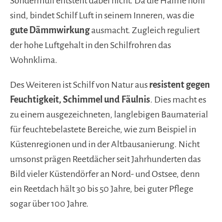
Sondermüll entsteht dabei nicht. Da die Halme hohl
sind, bindet Schilf Luft in seinem Inneren, was die
gute Dämmwirkung
ausmacht. Zugleich reguliert
der hohe Luftgehalt in den Schilfrohren das
Wohnklima.
Des Weiteren ist Schilf von Natur aus
resistent gegen
Feuchtigkeit, Schimmel und Fäulnis
. Dies macht es
zu einem ausgezeichneten, langlebigen Baumaterial
für feuchtebelastete Bereiche, wie zum Beispiel in
Küstenregionen und in der Altbausanierung. Nicht
umsonst prägen Reetdächer seit Jahrhunderten das
Bild vieler Küstendörfer an Nord- und Ostsee, denn
ein Reetdach hält 30 bis 50 Jahre, bei guter Pflege
sogar über 100 Jahre.