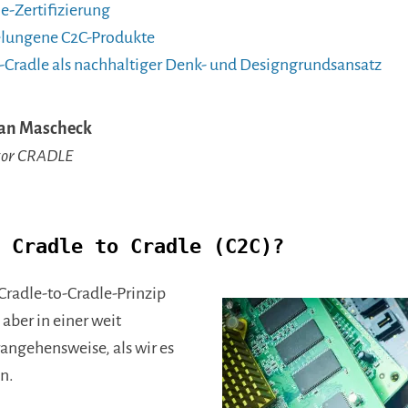
e-Zertifizierung
gelungene C2C-Produkte
to-Cradle als nachhaltiger Denk- und Designgrundsansatz
ian Mascheck
tor CRADLE
 Cradle to Cradle (C2C)?
Cradle-to-Cradle-Prinzip
 aber in einer weit
ngehensweise, als wir es
n.