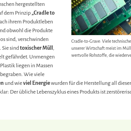
schen hergestellten
uf dem Prinzip
„Cradle to
 nach ihrem Produktleben
Und obwohl die Produkte
los sind, verschwinden
Cradle-to-Grave: Viele technische
. Sie sind
toxischer Müll
,
unserer Wirtschaft meist im Müll,
wertvolle Rohstoffe, die wieder
lt gefährdet. Unmengen
 Plastik liegen in Massen
begraben. Wie viele
en
und wie
viel Energie
wurden für die Herstellung all diese
ar: Der übliche Lebenszyklus eines Produkts ist zerstöreris