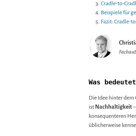
Cradle-to-Cradl
Beispiele für 
Fazit: Cradle-
Christ
Fachau
Was bedeutet
Die Idee hinter dem 
ist
Nachhaltigkeit
–
konsequenteren Hera
üblicherweise kenne