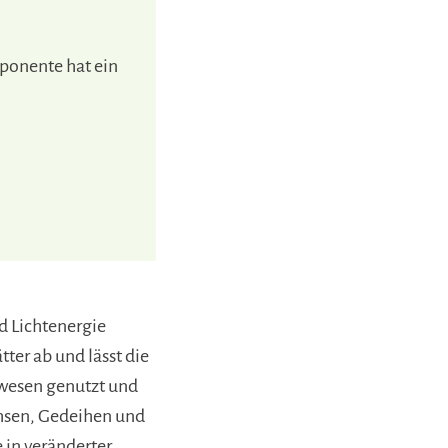
ponente hat ein
 Lichtenergie
tter ab und lässt die
bewesen genutzt und
sen, Gedeihen und
 in veränderter