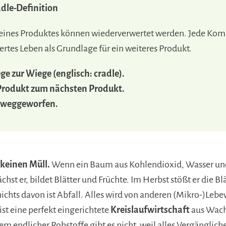
adle-Definition
 eines Produktes können wiederverwertet werden. Jede Kom
viertes Leben als Grundlage für ein weiteres Produkt.
e zur Wiege (englisch: cradle).
Produkt zum nächsten Produkt.
d weggeworfen.
 keinen Müll.
Wenn ein Baum aus Kohlendioxid, Wasser und
chst er, bildet Blätter und Früchte. Im Herbst stößt er die Blä
 nichts davon ist Abfall. Alles wird von anderen (Mikro-)Le
ist eine perfekt eingerichtete
Kreislaufwirtschaft
aus Wach
m endlicher Rohstoffe gibt es nicht, weil alles Vergängliche