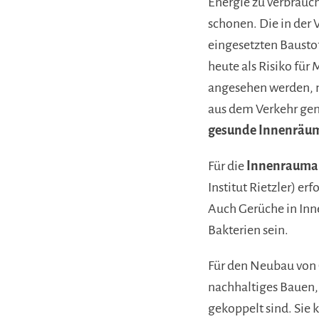
Energie zu verbrauc
schonen. Die in der
eingesetzten Baustof
heute als Risiko fü
angesehen werden, 
aus dem Verkehr g
gesunde Innenräu
Für die
Innenrauma
Institut Rietzler) er
Auch Gerüche in Inn
Bakterien sein.
Für den Neubau von
nachhaltiges Bauen,
gekoppelt sind. Sie 