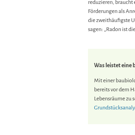
reduzieren, braucht
Förderungen als Anr
die zweithäufigste 
sagen: „Radon ist di
Was leistet eine
Mit einer baubiol
bereits vor dem H
Lebensräume zu s
Grundstücksanaly