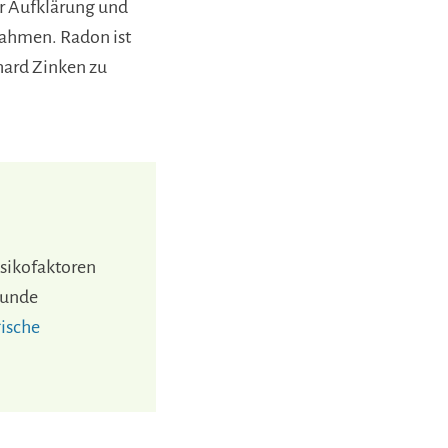
r Aufklärung und
nahmen. Radon ist
hard Zinken zu
isikofaktoren
sunde
gische