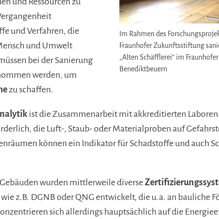
hen und Ressourcen zu
 Vergangenheit
fe und Verfahren, die
Im Rahmen des Forschungsprojek
r Mensch und Umwelt
Fraunhofer Zukunftsstiftung sani
„Alten Schäfflerei“ im Fraunhofe
müssen bei der Sanierung
Benediktbeuern
enommen werden, um
me
zu schaffen.
nalytik
ist die Zusammenarbeit mit akkreditierten Laboren
forderlich, die Luft-, Staub- oder Materialproben auf Gefahrs
enräumen können ein Indikator für Schadstoffe und auch S
 Gebäuden wurden mittlerweile diverse
Zertifizierungssy
 wie z.B. DGNB oder QNG entwickelt, die u.a. an baulich
konzentrieren sich allerdings hauptsächlich auf die Energiee