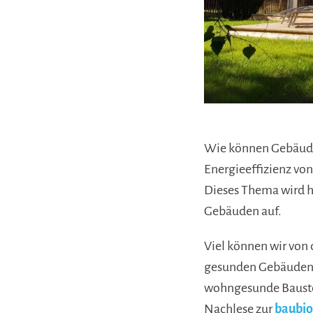
Wie können Gebäude 
Energieeffizienz von
Dieses Thema wird hä
Gebäuden auf.
Viel können wir von
gesunden Gebäuden a
wohngesunde Baustof
Nachlese zur
baubio