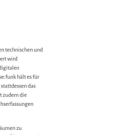
gen technischen und
ert wird
digitalen
:funk hält es für
 stattdessen das
rt zudem die
uchserfassungen
räumen zu