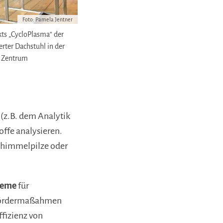
Foto: Pamela Jentner
ts „CycloPlasma“ der
erter Dachstuhl in der
r Zentrum
 (z.B. dem Analytik
toffe analysieren.
chimmelpilze oder
steme
für
e Fördermaßahmen
ffizienz von