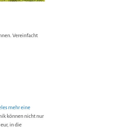
nnen. Vereinfacht
eles mehr eine
mik können nicht nur
ur, in die