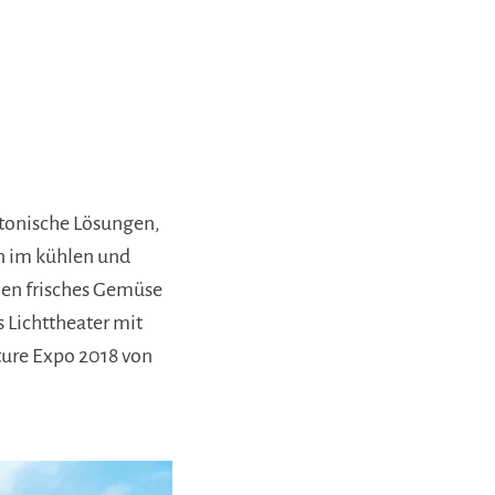
ktonische Lösungen,
n im kühlen und
nen frisches Gemüse
s Lichttheater mit
ture Expo 2018 von