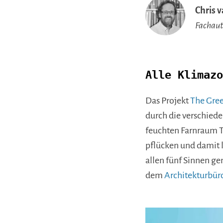
Chris 
Fachau
Alle Klimazo
Das Projekt
The Gre
durch die verschied
feuchten Farnraum T
pflücken und damit l
allen fünf Sinnen g
dem
Architekturbüro