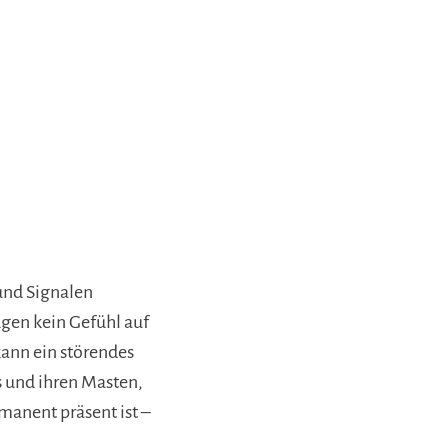
und Signalen
ugen kein Gefühl auf
kann ein störendes
 und ihren Masten,
anent präsent ist –