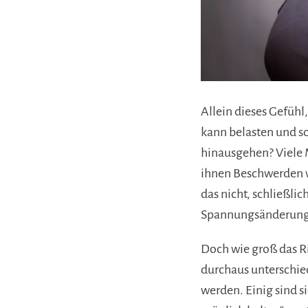
Allein dieses Gefühl
kann belasten und s
hinausgehen? Viele M
ihnen Beschwerden w
das nicht, schließli
Spannungsänderungen
Doch wie groß das Ri
durchaus unterschie
werden. Einig sind s