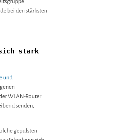
beitsgruppe
de bei den stärksten
sich stark
ie und
orgenen
s der WLAN-Router
leibend senden,
solche gepulsten