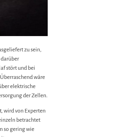
sgeliefert zu sein,
 darüber
f stört und bei
. Überraschend wäre
über elektrische
rsorgung der Zellen.
t, wird von Experten
inzeln betrachtet
n so gering wie