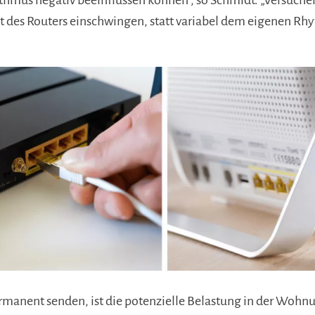
thmus negativ beeinflussen können“, so Schmidt. „Versuchen
t des Routers einschwingen, statt variabel dem eigenen Rhy
rmanent senden, ist die potenzielle Belastung in der Wohn