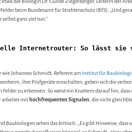
t etwa die Biologin Dr. Gunde Ziegelberger, Leiterin der Ar
Felder beim Bundesamt für Strahlenschutz (BfS). „Und gera
 selbst ganz viel tun.“
elle Internetrouter: So lässt sie 
 wie Johannes Schmidt, Referent am
Institut für Baubiolog
senheim, ihre Prüf­geräte einschalten, geben sich die verb
 Felder zu erkennen. So weist ein Knattern darauf hin, das
r arbeitet mit
hochfrequenten Signalen
, die nicht gleichb
 Baubiologen sehen das kritisch: „Es gibt Hinweise, dass 