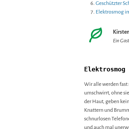
Geschützter Sch
Elektrosmog i
Kirsten
Ein Gas
Elektrosmog 
Wir alle werden fas
umschwirrt, ohne sie
der Haut, geben kei
Knattern und Brumme
schnurlosen Telefon
und auch mal unerwü