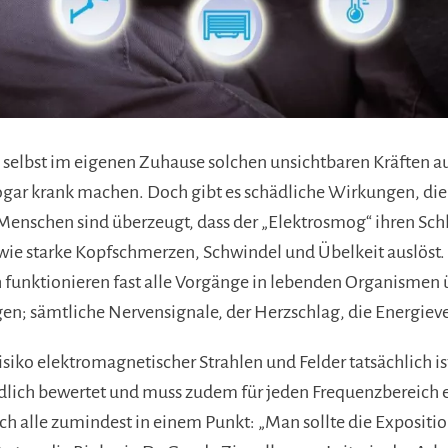
, selbst im eigenen Zuhause solchen unsichtbaren Kräften au
ogar krank machen. Doch gibt es schädliche Wirkungen, die
enschen sind überzeugt, dass der „Elektrosmog“ ihren Schla
ie starke Kopfschmerzen, Schwindel und Übelkeit auslöst
ch funktionieren fast alle Vorgänge in lebenden Organismen 
; sämtliche Nervensignale, der Herzschlag, die Energieve
siko elektromagnetischer Strahlen und Felder tatsächlich is
dlich bewertet und muss zudem für jeden Frequenzbereich e
ich alle zumindest in einem Punkt: „Man sollte die Expositio