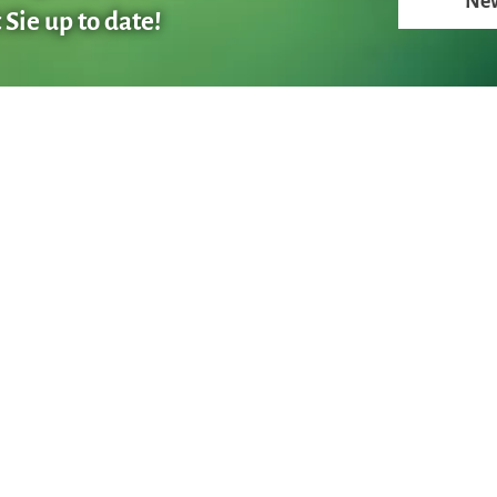
New
Sie up to date!