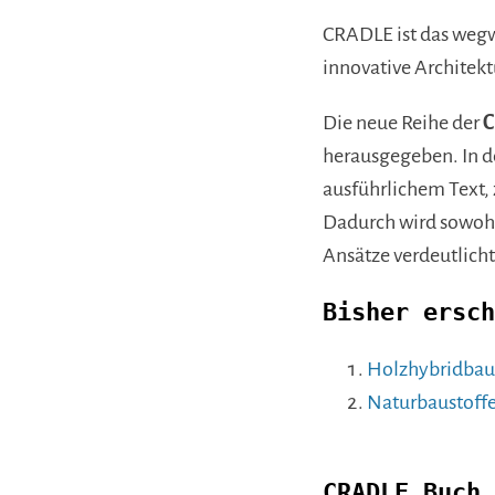
CRADLE ist das wegw
innovative Architek
Die neue Reihe der
C
herausgegeben. In 
ausführlichem Text, 
Dadurch wird sowohl 
Ansätze verdeutlicht
Bisher ersch
Holzhybridbau
Naturbaustoff
CRADLE Buch 