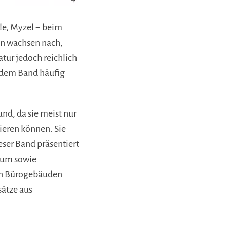
lle, Myzel − beim
en wachsen nach,
tur jedoch reichlich
 dem Band häufig
nd, da sie meist nur
ieren können. Sie
ser Band präsentiert
aum sowie
ßen Bürogebäuden
sätze aus