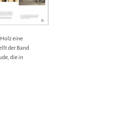
 Holz eine
ellt der Band
de, die in