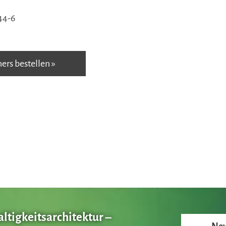
44-6
hers bestellen »
tigkeitsarchitektur –